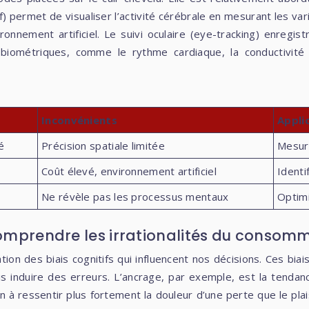
permet de visualiser l’activité cérébrale en mesurant les varia
ronnement artificiel. Le suivi oculaire (eye-tracking) enregi
iométriques, comme le rythme cardiaque, la conductivité cu
Inconvénients
Appli
é
Précision spatiale limitée
Mesur
Coût élevé, environnement artificiel
Identi
Ne révèle pas les processus mentaux
Optim
 comprendre les irrationalités du consom
tion des biais cognitifs qui influencent nos décisions. Ces bi
fois induire des erreurs. L’ancrage, par exemple, est la ten
n à ressentir plus fortement la douleur d’une perte que le plais