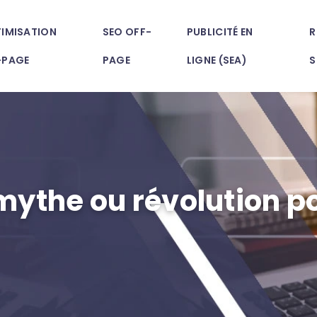
IMISATION
SEO OFF-
PUBLICITÉ EN
R
-PAGE
PAGE
LIGNE (SEA)
S
mythe ou révolution p