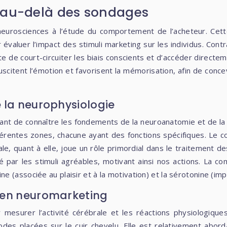
: au-delà des sondages
neurosciences à l’étude du comportement de l’acheteur. Cette
r évaluer l’impact des stimuli marketing sur les individus. Co
 de court-circuiter les biais conscients et d’accéder directem
n, suscitent l’émotion et favorisent la mémorisation, afin de co
 la neurophysiologie
rtant de connaître les fondements de la neuroanatomie et de la
érentes zones, chacune ayant des fonctions spécifiques. Le co
dale, quant à elle, joue un rôle primordial dans le traitement 
 par les stimuli agréables, motivant ainsi nos actions. La c
(associée au plaisir et à la motivation) et la sérotonine (impl
 en neuromarketing
 mesurer l’activité cérébrale et les réactions physiologiqu
rodes placées sur le cuir chevelu. Elle est relativement abord