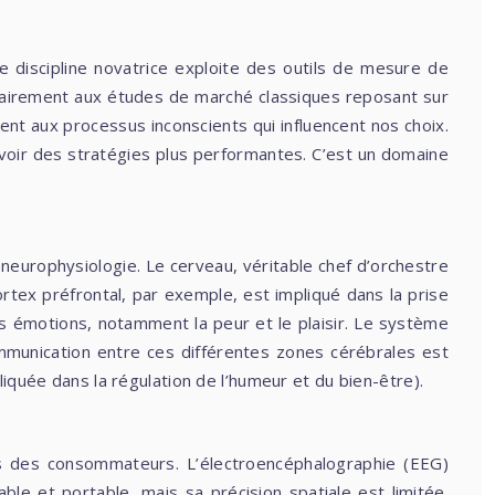
 discipline novatrice exploite des outils de mesure de
ntrairement aux études de marché classiques reposant sur
ent aux processus inconscients qui influencent nos choix.
ncevoir des stratégies plus performantes. C’est un domaine
 neurophysiologie. Le cerveau, véritable chef d’orchestre
rtex préfrontal, par exemple, est impliqué dans la prise
des émotions, notamment la peur et le plaisir. Le système
ommunication entre ces différentes zones cérébrales est
iquée dans la régulation de l’humeur et du bien-être).
es des consommateurs. L’électroencéphalographie (EEG)
able et portable, mais sa précision spatiale est limitée.