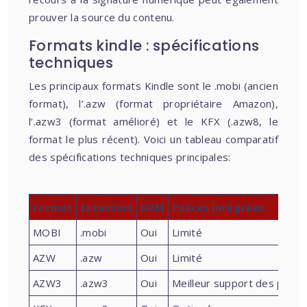
prouver la source du contenu.
Formats kindle : spécifications
techniques
Les principaux formats Kindle sont le .mobi (ancien
format), l’.azw (format propriétaire Amazon),
l’.azw3 (format amélioré) et le KFX (.azw8, le
format le plus récent). Voici un tableau comparatif
des spécifications techniques principales:
Format
Extension
DRM
Polices intégrées
MOBI
.mobi
Oui
Limité
AZW
.azw
Oui
Limité
AZW3
.azw3
Oui
Meilleur support des police